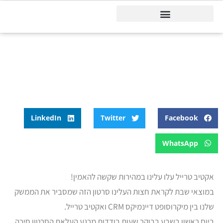
דיינמיקס 365
דף הבית
»
בלוג
»
אקטיב טרייל ActiveTrail עלו עלינו!
אקטיב טרייל ActiveTrail עלו
עלינו!
LinkedIn
Twitter
Facebook
WhatsApp
אקטיב טרייל עלו עלינו במהירות שקשה להאמין!
במוצאי שבת לקראת חצות העלינו סרטון הזה שמסביר את הממשק
שלנו בין מיקרוסופט דיינמיקס CRM ואקטיב טרייל.
ביום ראשון בשבע בבוקר שעות בודדות מרגע העלאת הסרטון חיכה