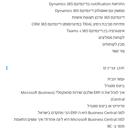
התראות notification בדיינמיקס 365 Dynamics
ממשק עם אאוטלוק דיינמיקס 365 Dynamics
דיינמיקס 365 עדכון תצוגות אישיות
פתיחת סביבת ניסיון TRIAL במיקרוסופט דיינמיקס 365 CRM
אינטגרציה בין דיינמיקס 365 ו- Teams
לקוחות ממליצים
מבין לקוחותינו
צור קשר
תוכן עניינים
עמוד הבית
ביזנס סנטרל
איך לנהל את ה-ERP שלכם ישירות מהאקסל? (Microsoft Business
Central)
פריוריטי או ביזנס סנטרל
למה Business Central היא ה-ERP הכי מתקדם בישראל
למה Microsoft Business Central היא ליגה אחרת? איך עושים התאמת
מסך ב- BC