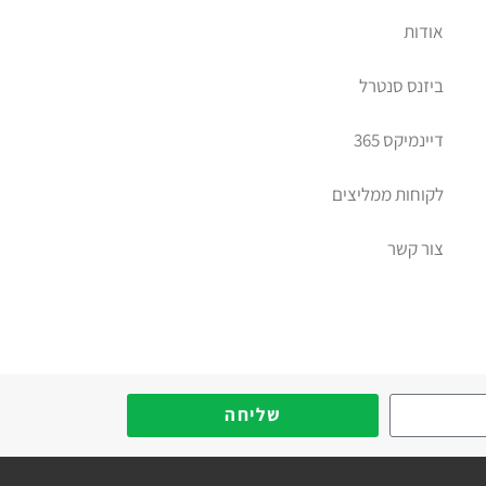
אודות
ביזנס סנטרל
דיינמיקס 365
לקוחות ממליצים
צור קשר
יב דיימניקס
שליחה