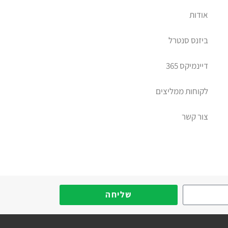
אודות
ביזנס סנטרל
דיינמיקס 365
לקוחות ממליצים
צור קשר
יב דיימניקס
שליחה