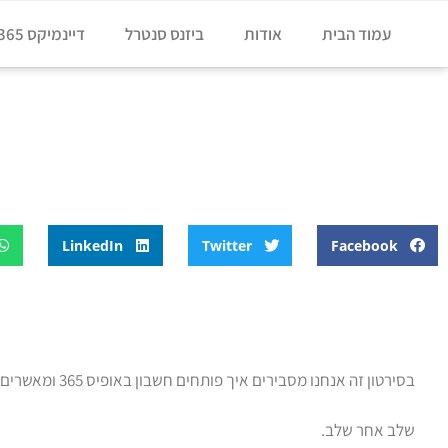
עמוד הבית
אודות
ביזנס סנטרל
דיינמיקס 365
דף הבית
»
בלוג
»
הדרכה איך לפתוח חשבון באופיס 365
הדרכה איך לפתוח חשבון באופיס 365
LinkedIn
Twitter
Facebook
בסירטון זה אנחנו מסבירים איך פותחים חשבון באופיס 365 ומאשרים את הדומיין שלנו.
שלב אחר שלב.