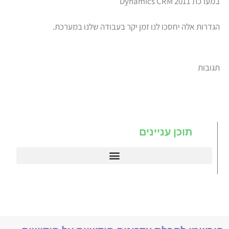
במערכת Dynamics CRM 2011
הגדרות אלה יחסכו לנו זמן יקר בעבודה שלנו במערכת.
תגובות
תוכן עניינים
דיינמיקס 365
תניב דיימניקס