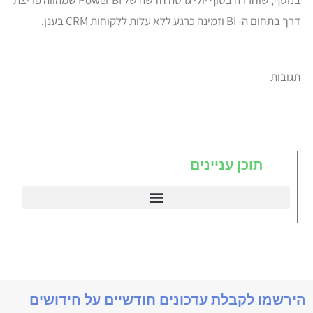
בנוסף, שוחררה בסוף יולי גרסה חדשה של Power BI שמהווה פריצת
דרך בתחום ה- BI וזמינה כרגע ללא עלות ללקוחות CRM בענן.
תגובות
תוכן עניינים
דיינמיקס 365
תניב דיימניקס
הירשמו לקבלת עדכונים חודשיים על חידושים