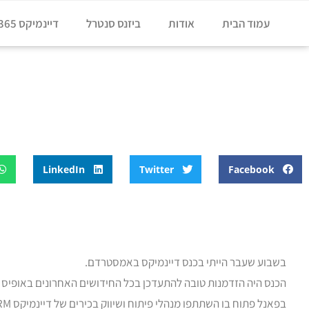
עמוד הבית
אודות
ביזנס סנטרל
דיינמיקס 365
דף הבית
»
בלוג
»
למה צחק אודטריום שלם באמסטרדם ואיזה סוד נאלצו
למה צחק אודטריום שלם באמסטרד
LinkedIn
Twitter
Facebook
בשבוע שעבר הייתי בכנס דיינמיקס באמסטרדם.
הכנס היה הזדמנות טובה להתעדכן בכל החידושים האחרונים באופיס 365 ובמוצרי דיינמיקס 365 בפרט.
בפאנל פתוח בו השתתפו מנהלי פיתוח ושיווק בכירים של דיינמיקס CRM