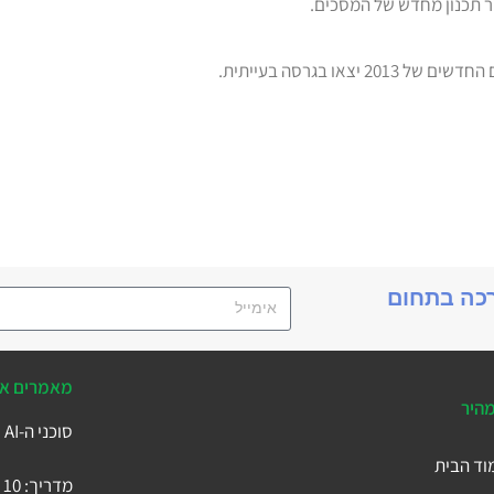
 בגרסה בעייתית.
רכה בתחום
מאמרים אח
מהיר
סוכני ה-AI של Business Central
וד הבית
מדריך: 10 הטבלאות המרכזיות ב-Microsoft Business Central