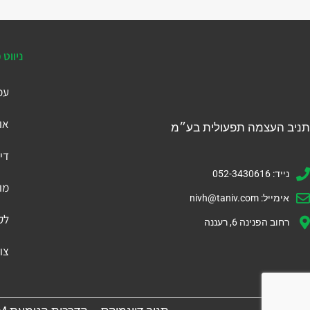
ניווט 
עמ
או
תניב העצמה תפעולית בע״מ
דיי
נייד: 052-3430616
מו
אימייל:
nivh@taniv.com
לק
רחוב הפנינה 6, רעננה
צו