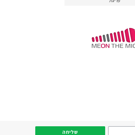
פריגת
שליחה