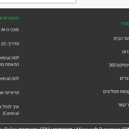
מאמרים אח
מהיר
סוכני ה-AI של Business Central
וד הבית
מדריך: 10 הטבלאות המרכזיות ב-Microsoft Business Central
דות
התאמת מסך 
נמיקס 365
צרים
למה Business Central היא ה-ERP הכי מתקדם בישראל
וחות ממליצים
פריוריטי או
ר קשר
Central)