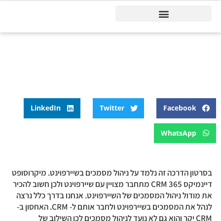
דיינמיקס 365
דף הבית
»
בלוג
»
שיירפוינט הדרכה ניהול מסמכים
שיירפוינט הדרכה ניהול מסמכים
LinkedIn
Twitter
Facebook
WhatsApp
בסרטון הדרכה זה נלמד על ניהול מסמכים בשיירפוינט. מיקרוסופט
דיינמיקס 365 CRM מתחבר מצויין עם שיירפוינט ולכן חשוב להכיר
את מודול ניהול המסמכים של השיירפוינט. אנחנו בדרך כלל נרצה
לנהל את המסמכים בשיירפוינט ולחבר אותם ל- CRM. האחסון ב-
CRM יקר והוא גם לא נועד לניהול מסמכים לכן השילוב של