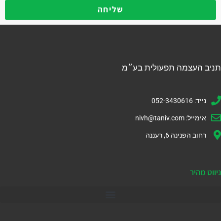
שליחה
תניב העצמה תפעולית בע״מ
נייד: 052-3430616
אימייל:
nivh@taniv.com
רחוב הפנינה 6, רעננה
ניווט מהיר
דיינמיקס 365