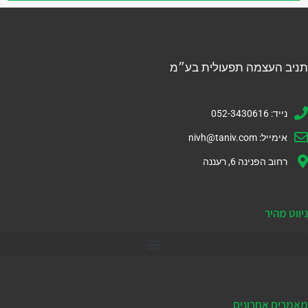
תניב העצמה תפעולית בע״מ
נייד: 052-3430616
אימייל:
nivh@taniv.com
רחוב הפנינה 6, רעננה
ניווט מהיר
דיינמיקס 365
מאמרים אחרונים