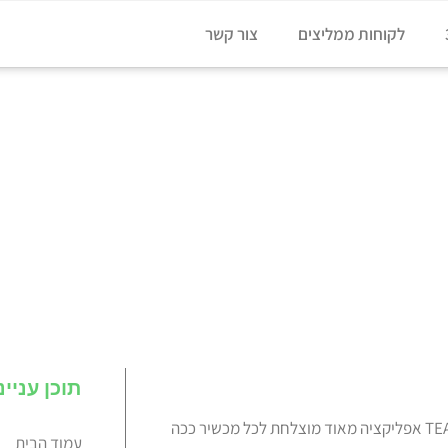
לקוחות ממליצים
צור קשר
תוכן עניינ
מיקרוסופט Teams מאפשר לנו לשתף מידע בקלות מכל מקום. יש ל- TEAMS אפליקציה מאוד מוצלחת לכל מכשיר ככה
עמוד הבית