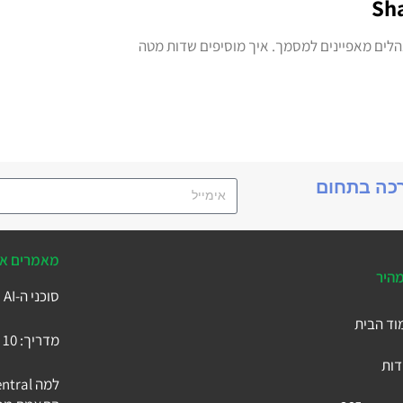
נהלים מאפיינים למסמך. איך מוסיפים שדות מטה
רכה בתחום
מאמרים אח
מהיר
סוכני ה-AI של Business Central
וד הבית
מדריך: 10 הטבלאות המרכזיות ב-Microsoft Business Central
דות