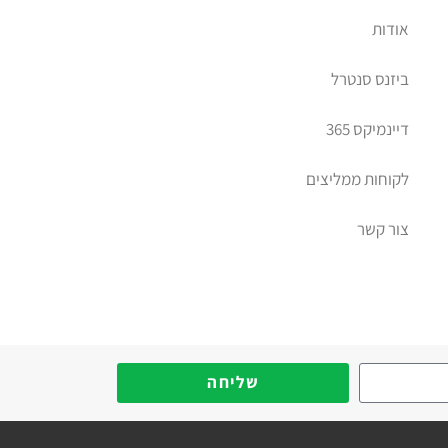
אודות
ביזנס סנטרל
דיינמיקס 365
לקוחות ממליצים
צור קשר
יב דיימניקס
שליחה