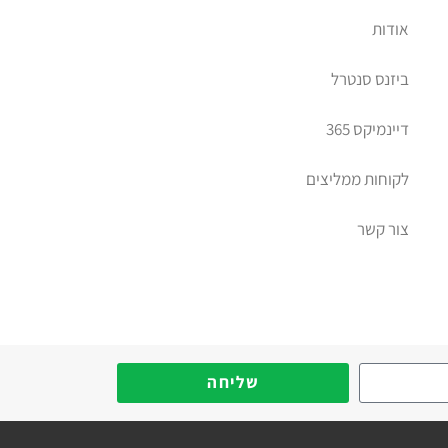
אודות
ביזנס סנטרל
דיינמיקס 365
לקוחות ממליצים
צור קשר
יב דיימניקס
שליחה