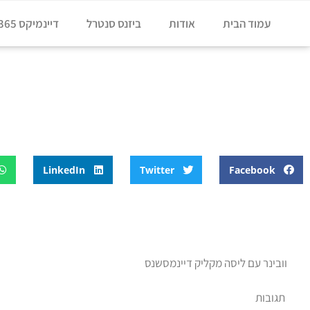
עמוד הבית
אודות
ביזנס סנטרל
דיינמיקס 365
דף הבית
»
בלוג
»
שיווק אוטומטי
שיווק אוטומטי
LinkedIn
Twitter
Facebook
וובינר עם ליסה מקליק דיינמסשנס
תגובות