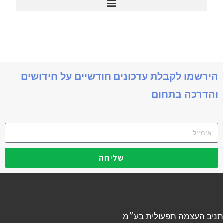
דיינמיקס 365
תניב דיימניקס
הירשמו לקבלת עדכונים חודשיים על חידושים
והדרכה בתחום
שליחה
תניב העצמה תפעולית בע״מ