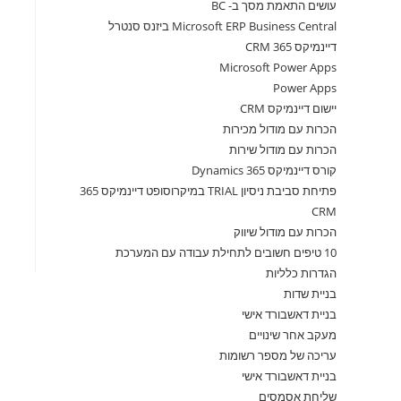
עושים התאמת מסך ב- BC
Microsoft ERP Business Central ביזנס סנטרל
דיינמיקס 365 CRM
Microsoft Power Apps
Power Apps
יישום דיינמיקס CRM
הכרות עם מודול מכירות
הכרות עם מודול שירות
קורס דיינמיקס 365 Dynamics
פתיחת סביבת ניסיון TRIAL במיקרוסופט דיינמיקס 365
CRM
הכרות עם מודול שיווק
10 טיפים חשובים לתחילת עבודה עם המערכת
הגדרות כלליות
בניית שדות
בניית דאשבורד אישי
מעקב אחר שינויים
עריכה של מספר רשומות
בניית דאשבורד אישי
שליחת אסמסים