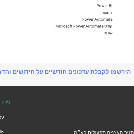
Power BI
Teams
Power Automate
קורס Microsoft Power Automate
אודות
הירשמו לקבלת עדכונים חודשיים על חידושים והד
ניווט 
עמ
או
תניב העצמה תפעולית בע״מ