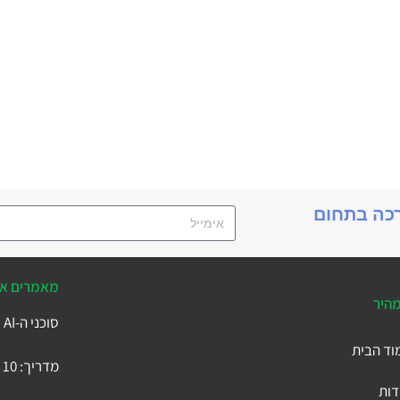
רכה בתחום
מאמרים אח
מהיר
סוכני ה-AI של Business Central
וד הבית
מדריך: 10 הטבלאות המרכזיות ב-Microsoft Business Central
דות