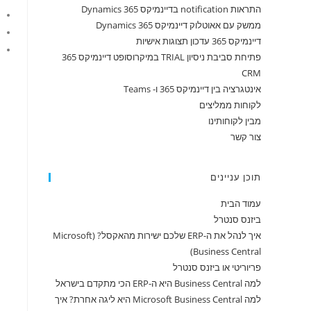
התראות notification בדיינמיקס 365 Dynamics
ממשק עם אאוטלוק דיינמיקס 365 Dynamics
דיינמיקס 365 עדכון תצוגות אישיות
פתיחת סביבת ניסיון TRIAL במיקרוסופט דיינמיקס 365
CRM
אינטגרציה בין דיינמיקס 365 ו- Teams
לקוחות ממליצים
מבין לקוחותינו
צור קשר
תוכן עניינים
עמוד הבית
ביזנס סנטרל
איך לנהל את ה-ERP שלכם ישירות מהאקסל? (Microsoft
Business Central)
פריוריטי או ביזנס סנטרל
למה Business Central היא ה-ERP הכי מתקדם בישראל
למה Microsoft Business Central היא ליגה אחרת? איך