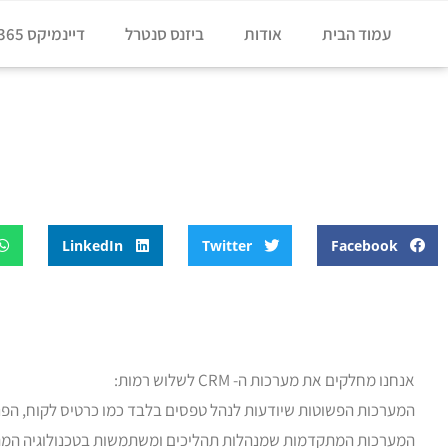
עמוד הבית
אודות
ביזנס סנטרל
דיינמיקס 365
דף הבית
»
בלוג
»
איזה סוגי CRM יש היום בשוק
איזה סוגי CRM יש היום בשוק
LinkedIn
Twitter
Facebook
אנחנו מחלקים את מערכות ה- CRM לשלוש רמות:
המערכות הפשוטות שיודעות לנהל טפסים בלבד כמו כרטיס לקוח, הפנ
המערכות המתקדמות שמנהלות תהליכים ומשתמשות בטכנולוגיה המת