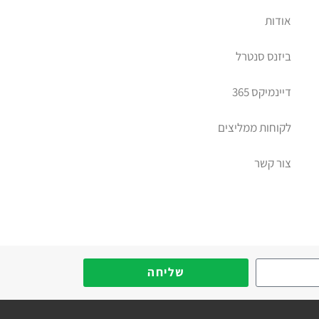
אודות
ביזנס סנטרל
דיינמיקס 365
לקוחות ממליצים
צור קשר
יב דיימניקס
שליחה