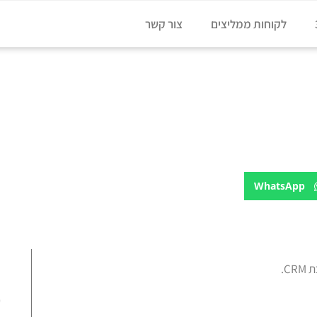
לקוחות ממליצים
צור קשר
הדרכה מיקרוסופט דיינמיקס Dynamics CRM אי
WhatsApp
C.
ע