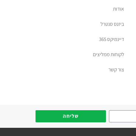
אודות
ביזנס סנטרל
דיינמיקס 365
לקוחות ממליצים
צור קשר
יב דיימניקס
שליחה