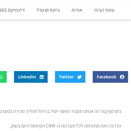
עמוד הבית
אודות
ביזנס סנטרל
דיינמיקס 365
דף הבית
»
בלוג
»
הדרכה מיקרוסופט דיינמיקס Dynamics CRM איך מנהלים תהליך מכירה במערכת לניהול קשרי לקוחות ומושגי יסוד
לניהול קשרי לקוחות ומושגי יסוד
LinkedIn
Twitter
Facebook
בסרטון קצר זה אנחנו מסביר מושגי יסוד בניהול תהליך מכירה במערכת RM
הדרכה זאת מתאימה לכל מערכות ה- CRM הקיימות היום בשוק.