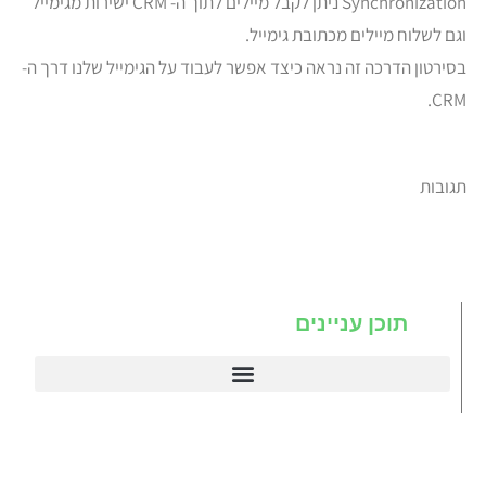
Synchronization ניתן לקבל מיילים לתוך ה- CRM ישירות מגימייל
וגם לשלוח מיילים מכתובת גימייל.
בסירטון הדרכה זה נראה כיצד אפשר לעבוד על הגימייל שלנו דרך ה-
CRM.
תגובות
תוכן עניינים
דיינמיקס 365
תניב דיימניקס