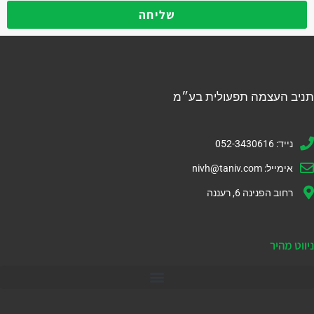
שליחה
תניב העצמה תפעולית בע״מ
נייד: 052-3430616
אימייל:
nivh@taniv.com
רחוב הפנינה 6, רעננה
ניווט מהיר
דיינמיקס 365