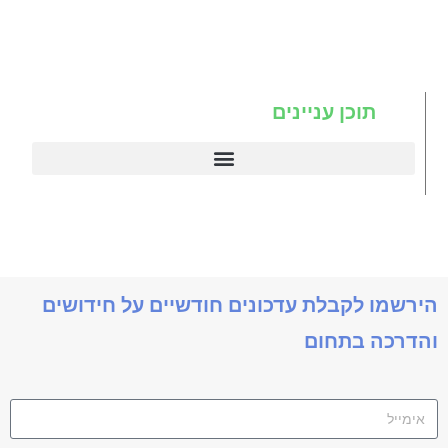
תוכן עניינים
דיינמיקס 365
תניב דיימניקס
הירשמו לקבלת עדכונים חודשיים על חידושים
והדרכה בתחום