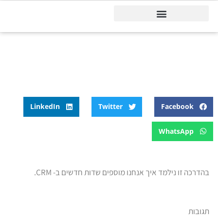
דיינמיקס 365
דף הבית
»
בלוג
»
הדרכה – שדה חדש
הדרכה – שדה חדש
LinkedIn
Twitter
Facebook
WhatsApp
בהדרכה זו נילמד איך אנחנו מוספים שדות חדשים ב- CRM.
תגובות