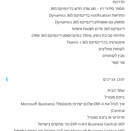
הדרכות
מספר סידורי רץ – סוג שדה חדש בדיינמיקס 365
התראות notification בדיינמיקס 365 Dynamics
ממשק עם אאוטלוק דיינמיקס 365 Dynamics
דיינמיקס 365 עדכון תצוגות אישיות
פתיחת סביבת ניסיון TRIAL במיקרוסופט דיינמיקס 365 CRM
אינטגרציה בין דיינמיקס 365 ו- Teams
לקוחות ממליצים
מבין לקוחותינו
צור קשר
תוכן עניינים
עמוד הבית
ביזנס סנטרל
איך לנהל את ה-ERP שלכם ישירות מהאקסל? (Microsoft Business
Central)
פריוריטי או ביזנס סנטרל
למה Business Central היא ה-ERP הכי מתקדם בישראל
למה Microsoft Business Central היא ליגה אחרת? איך עושים התאמת