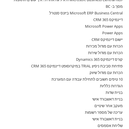
מסך ב- BC
Microsoft ERP Business Central ביזנס סנטרל
דיינמיקס 365 CRM
Microsoft Power Apps
Power Apps
יישום דיינמיקס CRM
הכרות עם מודול מכירות
הכרות עם מודול שירות
קורס דיינמיקס 365 Dynamics
פתיחת סביבת ניסיון TRIAL במיקרוסופט דיינמיקס 365 CRM
הכרות עם מודול שיווק
10 טיפים חשובים לתחילת עבודה עם המערכת
הגדרות כלליות
בניית שדות
בניית דאשבורד אישי
מעקב אחר שינויים
עריכה של מספר רשומות
בניית דאשבורד אישי
שליחת אסמסים