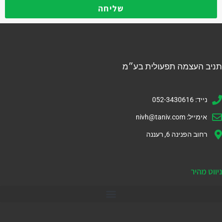
שליחה
תניב העצמה תפעולית בע״מ
נייד: 052-3430616
אימייל:
nivh@taniv.com
רחוב הפנינה 6, רעננה
ניווט מהיר
דיינמיקס 365