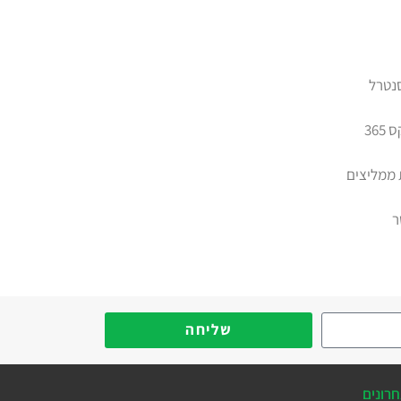
סנטרל
365
 ממליצים
ר
שליחה
רונים