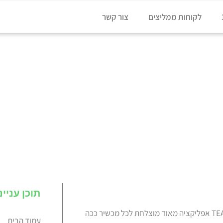
לקוחות ממליצים
צור קשר
תוכן עניינ
מיקרוסופט Teams מאפשר לנו לשתף מידע בקלות מכל מקום. יש ל- TEAMS אפליקציה מאוד מוצלחת לכל מכשיר ככה
עמוד הבית