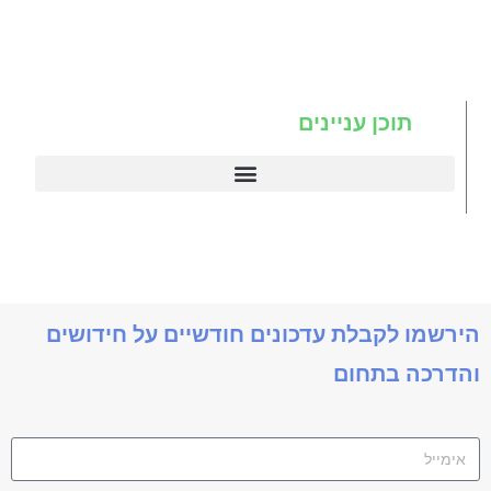
תוכן עניינים
דיינמיקס 365
תניב דיימניקס
הירשמו לקבלת עדכונים חודשיים על חידושים
והדרכה בתחום