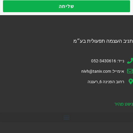
שליחה
תניב העצמה תפעולית בע״מ
נייד: 052-3430616
אימייל:
nivh@taniv.com
רחוב הפנינה 6, רעננה
ניווט מהיר
דיינמיקס 365