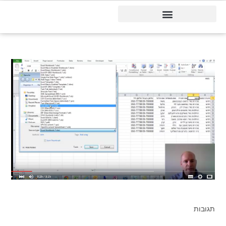
דיינמיקס 365
תגובות