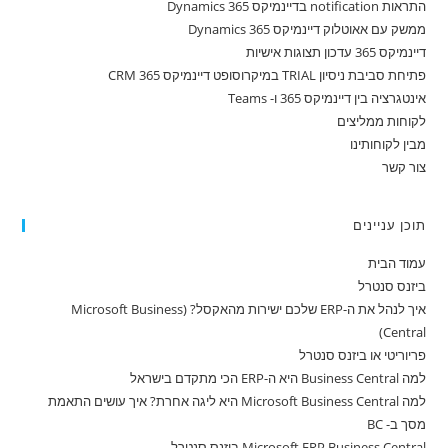
התראות notification בדיינמיקס 365 Dynamics
ממשק עם אאוטלוק דיינמיקס 365 Dynamics
דיינמיקס 365 עדכון תצוגות אישיות
פתיחת סביבת ניסיון TRIAL במיקרוסופט דיינמיקס 365 CRM
אינטגרציה בין דיינמיקס 365 ו- Teams
לקוחות ממליצים
מבין לקוחותינו
צור קשר
תוכן עניינים
עמוד הבית
ביזנס סנטרל
איך לנהל את ה-ERP שלכם ישירות מהאקסל? (Microsoft Business
Central)
פריוריטי או ביזנס סנטרל
למה Business Central היא ה-ERP הכי מתקדם בישראל
למה Microsoft Business Central היא ליגה אחרת? איך עושים התאמת
מסך ב- BC
Microsoft ERP Business Central ביזנס סנטרל