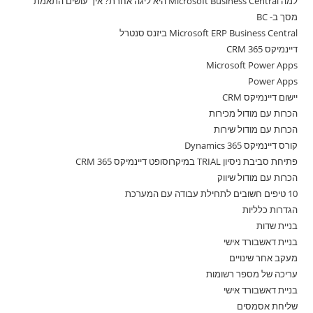
למה Microsoft Business Central היא ליגה אחרת? איך עושים התאמת
מסך ב- BC
Microsoft ERP Business Central ביזנס סנטרל
דיינמיקס 365 CRM
Microsoft Power Apps
Power Apps
יישום דיינמיקס CRM
הכרות עם מודול מכירות
הכרות עם מודול שירות
קורס דיינמיקס 365 Dynamics
פתיחת סביבת ניסיון TRIAL במיקרוסופט דיינמיקס 365 CRM
הכרות עם מודול שיווק
10 טיפים חשובים לתחילת עבודה עם המערכת
הגדרות כלליות
בניית שדות
בניית דאשבורד אישי
מעקב אחר שינויים
עריכה של מספר רשומות
בניית דאשבורד אישי
שליחת אסמסים