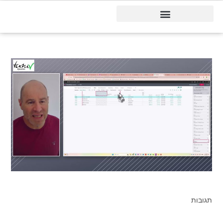
דיינמיקס 365
תגובות