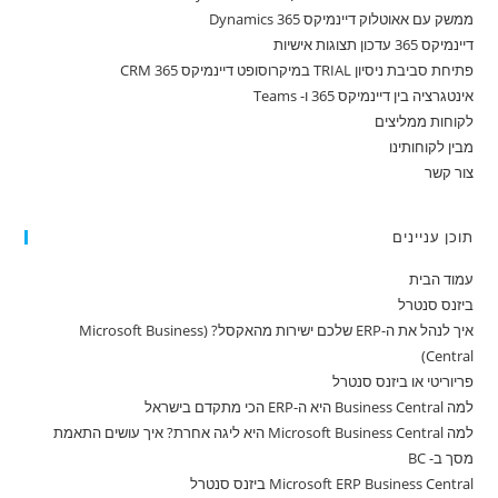
ממשק עם אאוטלוק דיינמיקס 365 Dynamics
דיינמיקס 365 עדכון תצוגות אישיות
פתיחת סביבת ניסיון TRIAL במיקרוסופט דיינמיקס 365 CRM
אינטגרציה בין דיינמיקס 365 ו- Teams
לקוחות ממליצים
מבין לקוחותינו
צור קשר
תוכן עניינים
עמוד הבית
ביזנס סנטרל
איך לנהל את ה-ERP שלכם ישירות מהאקסל? (Microsoft Business
Central)
פריוריטי או ביזנס סנטרל
למה Business Central היא ה-ERP הכי מתקדם בישראל
למה Microsoft Business Central היא ליגה אחרת? איך עושים התאמת
מסך ב- BC
Microsoft ERP Business Central ביזנס סנטרל