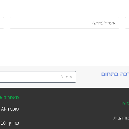
רכה בתחום
מאמרים אח
מהיר
סוכני ה-AI של Business Central
וד הבית
מדריך: 10 הטבלאות המרכזיות ב-Microsoft Business Central