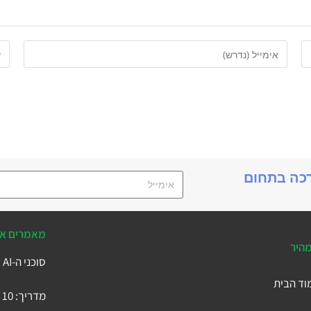
רכה בתחום
מאמרים אח
מהיר
סוכני ה-AI של Business Central
וד הבית
מדריך: 10 הטבלאות המרכזיות ב-Microsoft Business Central