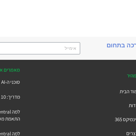
רכה בתחום
מאמרים אח
מהיר
סוכני ה-AI של Business Central
וד הבית
מדריך: 10 הטבלאות המרכזיות ב-Microsoft Business Central
דות
התאמת מסך 
נמיקס 365
צרים
למה Business Central היא ה-ERP הכי מתקדם בישראל