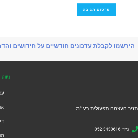
הירשמו לקבלת עדכונים חודשיים על חידושים והד
ניווט 
עמ
או
תניב העצמה תפעולית בע״מ
דיי
נייד: 052-3430616
מו