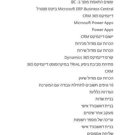
עושים התאמת מסך ב- BC
Microsoft ERP Business Central ביזנס סנטרל
דיינמיקס 365 CRM
Microsoft Power Apps
Power Apps
יישום דיינמיקס CRM
הכרות עם מודול מכירות
הכרות עם מודול שירות
קורס דיינמיקס 365 Dynamics
פתיחת סביבת ניסיון TRIAL במיקרוסופט דיינמיקס 365
CRM
הכרות עם מודול שיווק
10 טיפים חשובים לתחילת עבודה עם המערכת
הגדרות כלליות
בניית שדות
בניית דאשבורד אישי
מעקב אחר שינויים
עריכה של מספר רשומות
בניית דאשבורד אישי
שליחת אסמסים