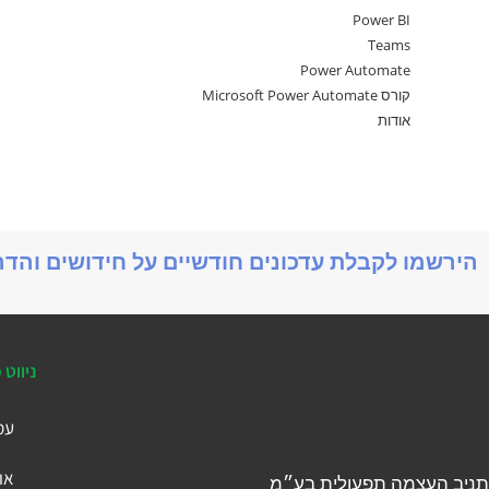
Power BI
Teams
Power Automate
קורס Microsoft Power Automate
אודות
הירשמו לקבלת עדכונים חודשיים על חידושים והד
ניווט 
עמ
או
תניב העצמה תפעולית בע״מ