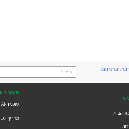
רכה בתחום
מאמרים אח
מהיר
סוכני ה-AI של Business Central
וד הבית
מדריך: 10 הטבלאות המרכזיות ב-Microsoft Business Central
דות