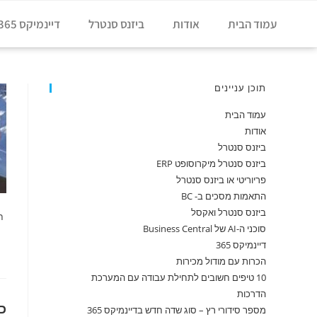
עמוד הבית
אודות
ביזנס סנטרל
דיינמיקס 365
תוכן עניינים
עמוד הבית
אודות
ביזנס סנטרל
ביזנס סנטרל מיקרוסופט ERP
פריוריטי או ביזנס סנטרל
התאמות מסכים ב- BC
ביזנס סנטרל ואקסל
תג
סוכני ה-AI של Business Central
דיינמיקס 365
הכרות עם מודול מכירות
10 טיפים חשובים לתחילת עבודה עם המערכת
הדרכות
כ
מספר סידורי רץ – סוג שדה חדש בדיינמיקס 365