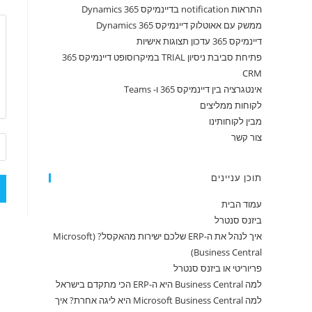
התראות notification בדיינמיקס 365 Dynamics
ממשק עם אאוטלוק דיינמיקס 365 Dynamics
דיינמיקס 365 עדכון תצוגות אישיות
פתיחת סביבת ניסיון TRIAL במיקרוסופט דיינמיקס 365
CRM
אינטגרציה בין דיינמיקס 365 ו- Teams
לקוחות ממליצים
מבין לקוחותינו
צור קשר
תוכן עניינים
עמוד הבית
ביזנס סנטרל
איך לנהל את ה-ERP שלכם ישירות מהאקסל? (Microsoft
Business Central)
פריוריטי או ביזנס סנטרל
למה Business Central היא ה-ERP הכי מתקדם בישראל
למה Microsoft Business Central היא ליגה אחרת? איך