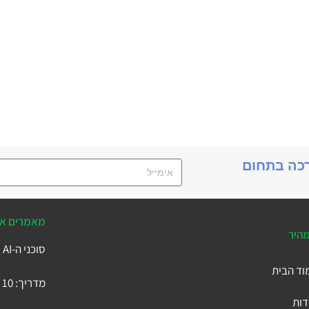
רכה בתחום
מאמרים אח
מהיר
סוכני ה-AI של Business Central
וד הבית
מדריך: 10 הטבלאות המרכזיות ב-Microsoft Business Central
דות