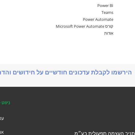
Power BI
Teams
Power Automate
קורס Microsoft Power Automate
אודות
הירשמו לקבלת עדכונים חודשיים על חידושים והד
ניווט 
עמ
או
תניב העצמה תפעולית בע״מ