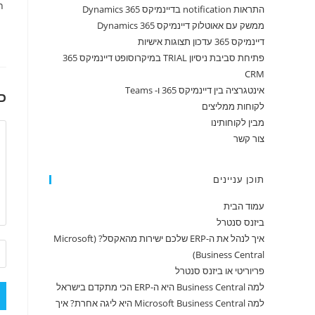
תג
התראות notification בדיינמיקס 365 Dynamics
ממשק עם אאוטלוק דיינמיקס 365 Dynamics
דיינמיקס 365 עדכון תצוגות אישיות
פתיחת סביבת ניסיון TRIAL במיקרוסופט דיינמיקס 365
CRM
אינטגרציה בין דיינמיקס 365 ו- Teams
כ
לקוחות ממליצים
מבין לקוחותינו
צור קשר
תוכן עניינים
עמוד הבית
ביזנס סנטרל
איך לנהל את ה-ERP שלכם ישירות מהאקסל? (Microsoft
Business Central)
פריוריטי או ביזנס סנטרל
למה Business Central היא ה-ERP הכי מתקדם בישראל
למה Microsoft Business Central היא ליגה אחרת? איך