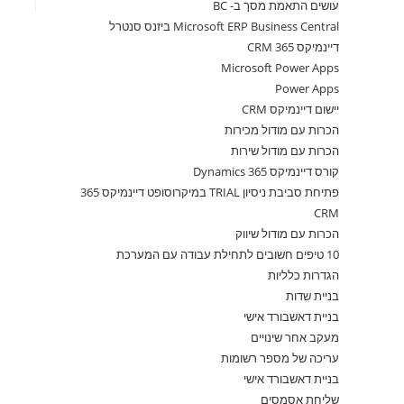
עושים התאמת מסך ב- BC
Microsoft ERP Business Central ביזנס סנטרל
דיינמיקס 365 CRM
Microsoft Power Apps
Power Apps
יישום דיינמיקס CRM
הכרות עם מודול מכירות
הכרות עם מודול שירות
קורס דיינמיקס 365 Dynamics
פתיחת סביבת ניסיון TRIAL במיקרוסופט דיינמיקס 365
CRM
הכרות עם מודול שיווק
10 טיפים חשובים לתחילת עבודה עם המערכת
הגדרות כלליות
בניית שדות
בניית דאשבורד אישי
מעקב אחר שינויים
עריכה של מספר רשומות
בניית דאשבורד אישי
שליחת אסמסים