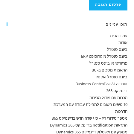
תוכן עניינים
עמוד הבית
אודות
ביזנס סנטרל
ביזנס סנטרל מיקרוסופט ERP
פריוריטי או ביזנס סנטרל
התאמות מסכים ב- BC
ביזנס סנטרל ואקסל
סוכני ה-AI של Business Central
דיינמיקס 365
הכרות עם מודול מכירות
10 טיפים חשובים לתחילת עבודה עם המערכת
הדרכות
מספר סידורי רץ – סוג שדה חדש בדיינמיקס 365
התראות notification בדיינמיקס 365 Dynamics
ממשק עם אאוטלוק דיינמיקס 365 Dynamics