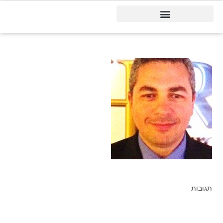
דיינמיקס 365
תגובות