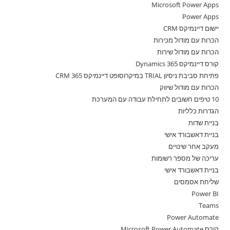
Microsoft Power Apps
Power Apps
יישום דיינמיקס CRM
הכרות עם מודול מכירות
הכרות עם מודול שירות
קורס דיינמיקס 365 Dynamics
פתיחת סביבת ניסיון TRIAL במיקרוסופט דיינמיקס 365 CRM
הכרות עם מודול שיווק
10 טיפים חשובים לתחילת עבודה עם המערכת
הגדרות כלליות
בניית שדות
בניית דאשבורד אישי
מעקב אחר שינויים
עריכה של מספר רשומות
בניית דאשבורד אישי
שליחת אסמסים
Power BI
Teams
Power Automate
קורס Microsoft Power Automate