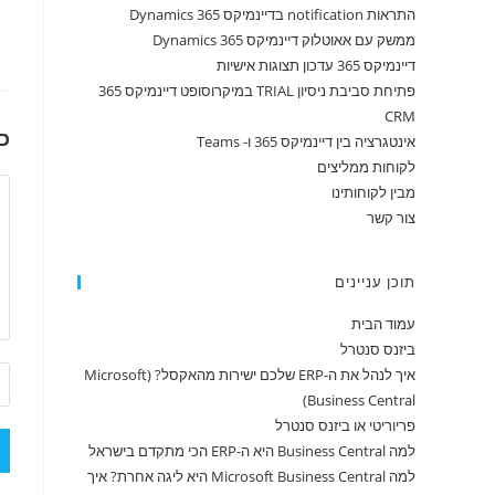
התראות notification בדיינמיקס 365 Dynamics
ממשק עם אאוטלוק דיינמיקס 365 Dynamics
דיינמיקס 365 עדכון תצוגות אישיות
פתיחת סביבת ניסיון TRIAL במיקרוסופט דיינמיקס 365
CRM
כ
אינטגרציה בין דיינמיקס 365 ו- Teams
לקוחות ממליצים
מבין לקוחותינו
צור קשר
תוכן עניינים
עמוד הבית
ביזנס סנטרל
איך לנהל את ה-ERP שלכם ישירות מהאקסל? (Microsoft
Business Central)
פריוריטי או ביזנס סנטרל
למה Business Central היא ה-ERP הכי מתקדם בישראל
למה Microsoft Business Central היא ליגה אחרת? איך