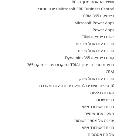
עושים התאמת מסך ב- BC
Microsoft ERP Business Central ביזנס סנטרל
דיינמיקס 365 CRM
Microsoft Power Apps
Power Apps
יישום דיינמיקס CRM
הכרות עם מודול מכירות
הכרות עם מודול שירות
קורס דיינמיקס 365 Dynamics
פתיחת סביבת ניסיון TRIAL במיקרוסופט דיינמיקס 365
CRM
הכרות עם מודול שיווק
10 טיפים חשובים לתחילת עבודה עם המערכת
הגדרות כלליות
בניית שדות
בניית דאשבורד אישי
מעקב אחר שינויים
עריכה של מספר רשומות
בניית דאשבורד אישי
שליחת אסמסים