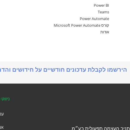
Power BI
Teams
Power Automate
קורס Microsoft Power Automate
אודות
הירשמו לקבלת עדכונים חודשיים על חידושים והד
ניווט 
עמ
או
תניב העצמה תפעולית בע״מ