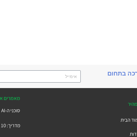
רכה בתחום
מאמרים אח
מהיר
סוכני ה-AI של Business Central
וד הבית
מדריך: 10 הטבלאות המרכזיות ב-Microsoft Business Central
דות