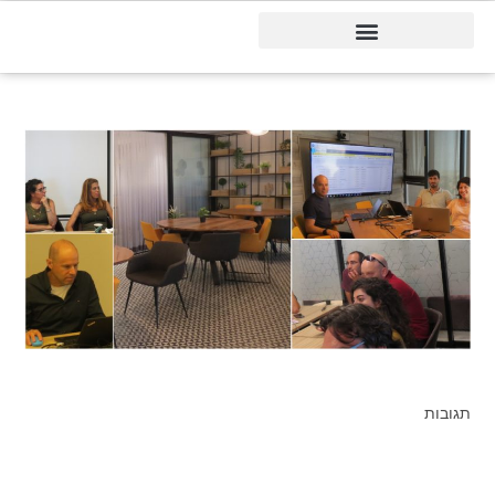
דיינמיקס 365
תגובות