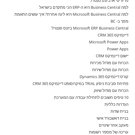
פריוריטי או ביזנס סנטרל
למה Business Central היא ה-ERP הכי מתקדם בישראל
למה Microsoft Business Central היא ליגה אחרת? איך עושים התאמת
מסך ב- BC
Microsoft ERP Business Central ביזנס סנטרל
דיינמיקס 365 CRM
Microsoft Power Apps
Power Apps
יישום דיינמיקס CRM
הכרות עם מודול מכירות
הכרות עם מודול שירות
קורס דיינמיקס 365 Dynamics
פתיחת סביבת ניסיון TRIAL במיקרוסופט דיינמיקס 365 CRM
הכרות עם מודול שיווק
10 טיפים חשובים לתחילת עבודה עם המערכת
הגדרות כלליות
בניית שדות
בניית דאשבורד אישי
מעקב אחר שינויים
עריכה של מספר רשומות