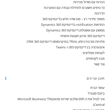
הכרות עם מודול מכירות
10 טיפים חשובים לתחילת עבודה עם המערכת
הדרכות
מספר סידורי רץ – סוג שדה חדש בדיינמיקס 365
התראות notification בדיינמיקס 365 Dynamics
ממשק עם אאוטלוק דיינמיקס 365 Dynamics
דיינמיקס 365 עדכון תצוגות אישיות
פתיחת סביבת ניסיון TRIAL במיקרוסופט דיינמיקס 365 CRM
אינטגרציה בין דיינמיקס 365 ו- Teams
לקוחות ממליצים
מבין לקוחותינו
צור קשר
תוכן עניינים
עמוד הבית
ביזנס סנטרל
איך לנהל את ה-ERP שלכם ישירות מהאקסל? (Microsoft Business
Central)