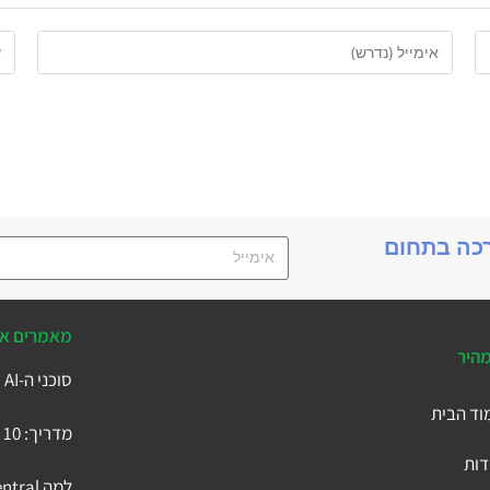
רכה בתחום
מאמרים אח
מהיר
סוכני ה-AI של Business Central
וד הבית
מדריך: 10 הטבלאות המרכזיות ב-Microsoft Business Central
דות