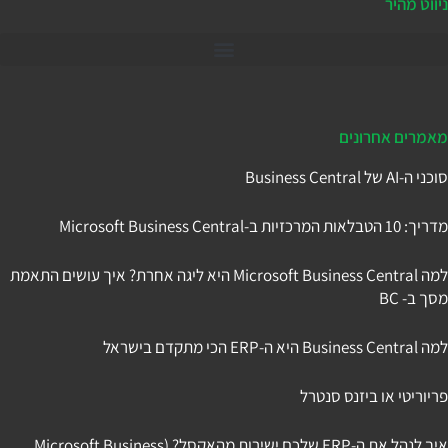
ניווט מהיר
דיינמיקס 365
מאמרים אחרונים
סוכני ה-AI של Business Central
מדריך: 10 הטבלאות המרכזיות ב-Microsoft Business Central
למה Microsoft Business Central היא ליגה אחרת? איך עושים התאמת
מסך ב- BC
למה Business Central היא ה-ERP הכי מתקדם בישראל
פריוריטי או ביזנס סנטרל
איך לנהל את ה-ERP שלכם ישירות מהאקסל? (Microsoft Business