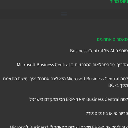
ניווט מהיר
דיינמיקס 365
מאמרים אחרונים
סוכני ה-AI של Business Central
מדריך: 10 הטבלאות המרכזיות ב-Microsoft Business Central
למה Microsoft Business Central היא ליגה אחרת? איך עושים התאמת
מסך ב- BC
למה Business Central היא ה-ERP הכי מתקדם בישראל
פריוריטי או ביזנס סנטרל
איך לנהל את ה-ERP שלכם ישירות מהאקסל? (Microsoft Business