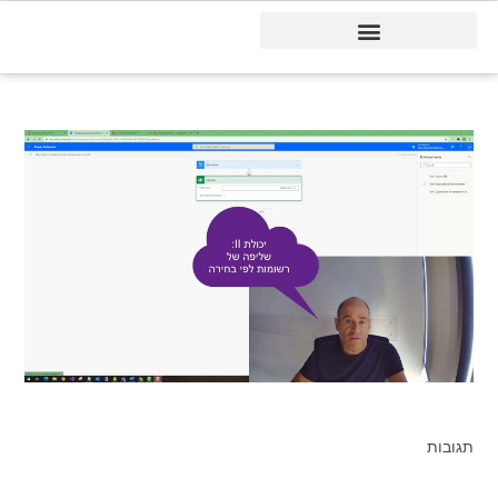
דיינמיקס 365
תגובות