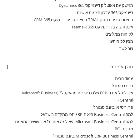
ממשק עם אאוטלוק דיינמיקס 365 Dynamics
דיינמיקס 365 עדכון תצוגות אישיות
פתיחת סביבת ניסיון TRIAL במיקרוסופט דיינמיקס 365 CRM
אינטגרציה בין דיינמיקס 365 ו- Teams
לקוחות ממליצים
מבין לקוחותינו
צור קשר
תוכן עניינים
עמוד הבית
ביזנס סנטרל
איך לנהל את ה-ERP שלכם ישירות מהאקסל? (Microsoft Business
Central)
פריוריטי או ביזנס סנטרל
למה Business Central היא ה-ERP הכי מתקדם בישראל
למה Microsoft Business Central היא ליגה אחרת? איך עושים התאמת
מסך ב- BC
Microsoft ERP Business Central ביזנס סנטרל