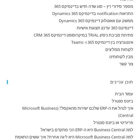
מספר סידורי רץ – סוג שדה חדש בדיינמיקס 365
התראות notification בדיינמיקס 365 Dynamics
ממשק עם אאוטלוק דיינמיקס 365 Dynamics
דיינמיקס 365 עדכון תצוגות אישיות
פתיחת סביבת ניסיון TRIAL במיקרוסופט דיינמיקס 365 CRM
אינטגרציה בין דיינמיקס 365 ו- Teams
לקוחות ממליצים
מבין לקוחותינו
צור קשר
תוכן עניינים
עמוד הבית
ביזנס סנטרל
איך לנהל את ה-ERP שלכם ישירות מהאקסל? (Microsoft Business
Central)
פריוריטי או ביזנס סנטרל
למה Business Central היא ה-ERP הכי מתקדם בישראל
למה Microsoft Business Central היא ליגה אחרת? איך עושים התאמת