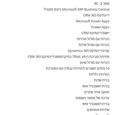
מסך ב- BC
Microsoft ERP Business Central ביזנס סנטרל
דיינמיקס 365 CRM
Microsoft Power Apps
Power Apps
יישום דיינמיקס CRM
הכרות עם מודול מכירות
הכרות עם מודול שירות
קורס דיינמיקס 365 Dynamics
פתיחת סביבת ניסיון TRIAL במיקרוסופט דיינמיקס 365 CRM
הכרות עם מודול שיווק
10 טיפים חשובים לתחילת עבודה עם המערכת
הגדרות כלליות
בניית שדות
בניית דאשבורד אישי
מעקב אחר שינויים
עריכה של מספר רשומות
בניית דאשבורד אישי
שליחת אסמסים