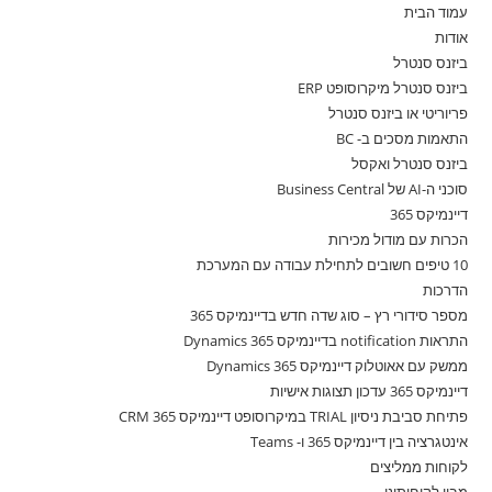
עמוד הבית
אודות
ביזנס סנטרל
ביזנס סנטרל מיקרוסופט ERP
פריוריטי או ביזנס סנטרל
התאמות מסכים ב- BC
ביזנס סנטרל ואקסל
סוכני ה-AI של Business Central
דיינמיקס 365
הכרות עם מודול מכירות
10 טיפים חשובים לתחילת עבודה עם המערכת
הדרכות
מספר סידורי רץ – סוג שדה חדש בדיינמיקס 365
התראות notification בדיינמיקס 365 Dynamics
ממשק עם אאוטלוק דיינמיקס 365 Dynamics
דיינמיקס 365 עדכון תצוגות אישיות
פתיחת סביבת ניסיון TRIAL במיקרוסופט דיינמיקס 365 CRM
אינטגרציה בין דיינמיקס 365 ו- Teams
לקוחות ממליצים