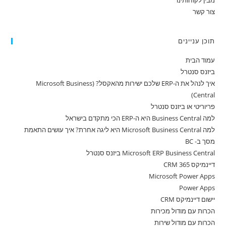
מבין לקוחותינו
צור קשר
תוכן עניינים
עמוד הבית
ביזנס סנטרל
איך לנהל את ה-ERP שלכם ישירות מהאקסל? (Microsoft Business
Central)
פריוריטי או ביזנס סנטרל
למה Business Central היא ה-ERP הכי מתקדם בישראל
למה Microsoft Business Central היא ליגה אחרת? איך עושים התאמת
מסך ב- BC
Microsoft ERP Business Central ביזנס סנטרל
דיינמיקס 365 CRM
Microsoft Power Apps
Power Apps
יישום דיינמיקס CRM
הכרות עם מודול מכירות
הכרות עם מודול שירות